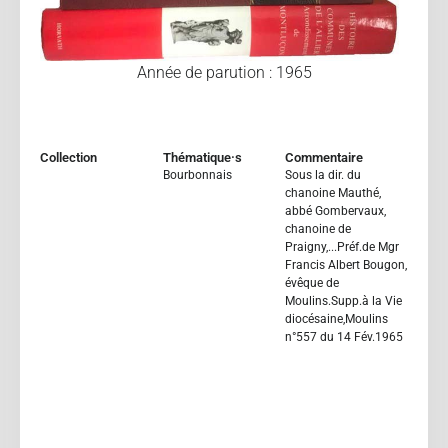
Année de parution : 1965
Collection
Thématique·s
Commentaire
Bourbonnais
Sous la dir. du
chanoine Mauthé,
abbé Gombervaux,
chanoine de
Praigny,...Préf.de Mgr
Francis Albert Bougon,
évêque de
Moulins.Supp.à la Vie
diocésaine,Moulins
n°557 du 14 Fév.1965