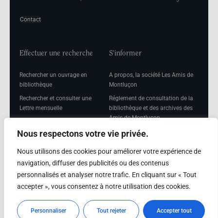
Contact
Effectuer une recherche
S'informer
Rechercher un ouvrage en
A propos, la société Les Amis de
bibliothèque
Montluçon
Rechercher et consulter une
Réglement de consultation de la
Lettre mensuelle
bibliothèque et des archives des
Amis de Montluçon
Rechercher une Séance
mensuelle
Mentions légales
Nous respectons votre vie privée.
Nous utilisons des cookies pour améliorer votre expérience de
navigation, diffuser des publicités ou des contenus
personnalisés et analyser notre trafic. En cliquant sur « Tout
Adhérer
accepter », vous consentez à notre utilisation des cookies.
Adhésion
Personnaliser
Tout rejeter
Accepter tout