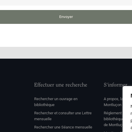
Envoyer
Effectuer une recherche
S'informer
Rechercher un ouvrage en
A propos, la soc
bibliothèque
Montluçon
Rechercher et consulter une Lettre
Réglement de con
mensuelle
bibliothèque et 
de Montluçon
Rechercher une Séance mensuelle