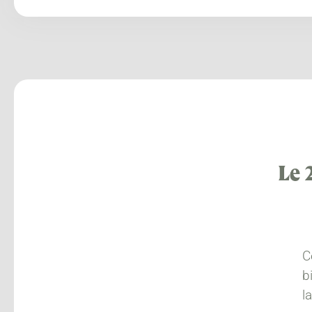
Le 
C
b
l