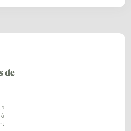
s de
La
 à
nt