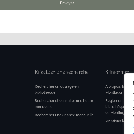
Envoyer
Effectuer une recherche
S'informer
Rechercher un ouvrage en
A propos, la soc
bibliothèque
Montluçon
Rechercher et consulter une Lettre
Réglement de con
mensuelle
bibliothèque et 
de Montluçon
Rechercher une Séance mensuelle
Mentions légale