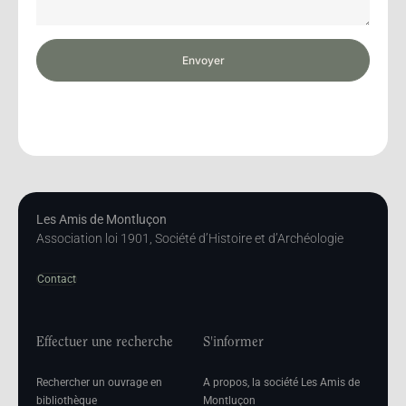
Envoyer
Les Amis de Montluçon
Association loi 1901, Société d’Histoire et d’Archéologie
Contact
Effectuer une recherche
S'informer
Rechercher un ouvrage en
A propos, la société Les Amis de
bibliothèque
Montluçon