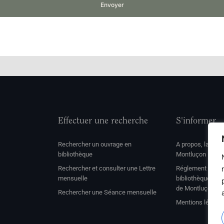
Envoyer
Effectuer une recherche
S'informer
Rechercher un ouvrage en
A propos, la soc
bibliothèque
Montluçon
Rechercher et consulter une Lettre
Réglement de con
mensuelle
bibliothèque et 
de Montluçon
Rechercher une Séance mensuelle
Mentions légale