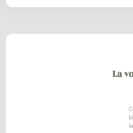
La vo
C
b
l