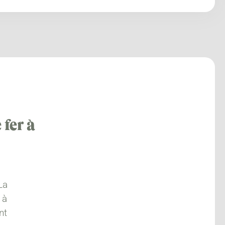
 fer à
La
 à
nt