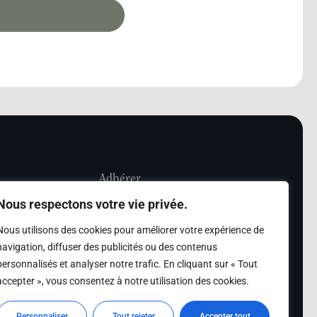
Adhérer
Nous respectons votre vie privée.
iété Les Amis de
Adhésion
Nous utilisons des cookies pour améliorer votre expérience de
sultation de la
navigation, diffuser des publicités ou des contenus
des archives des Amis
personnalisés et analyser notre trafic. En cliquant sur « Tout
accepter », vous consentez à notre utilisation des cookies.
s
Personnaliser
Tout rejeter
Accepter tout