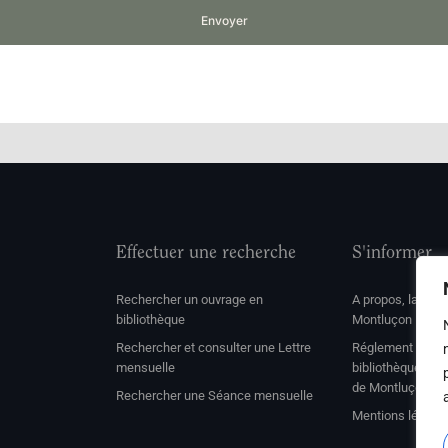
Envoyer
Effectuer une recherche
S'informer
Rechercher un ouvrage en
A propos, la soc
bibliothèque
Montluçon
Rechercher et consulter une Lettre
Réglement de con
mensuelle
bibliothèque et 
de Montluçon
Rechercher une Séance mensuelle
Mentions légale