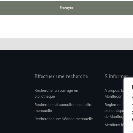
Envoyer
Effectuer une recherche
S'informer
Rechercher un ouvrage en
A propos, la soc
bibliothèque
Montluçon
Rechercher et consulter une Lettre
Réglement de con
mensuelle
bibliothèque et 
de Montluçon
Rechercher une Séance mensuelle
Mentions légale