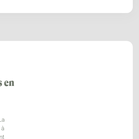
s en
La
 à
nt