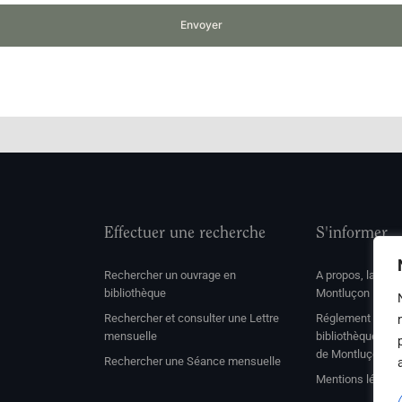
Envoyer
Effectuer une recherche
S'informer
Rechercher un ouvrage en
A propos, la soc
bibliothèque
Montluçon
Rechercher et consulter une Lettre
Réglement de con
mensuelle
bibliothèque et 
de Montluçon
Rechercher une Séance mensuelle
Mentions légale