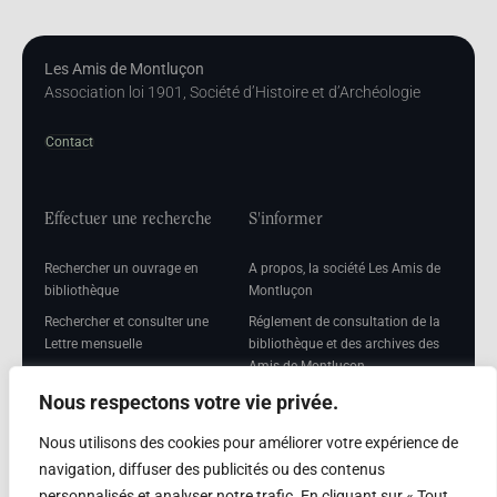
Les Amis de Montluçon
Association loi 1901, Société d’Histoire et d’Archéologie
Contact
Effectuer une recherche
S'informer
Rechercher un ouvrage en
A propos, la société Les Amis de
bibliothèque
Montluçon
Rechercher et consulter une
Réglement de consultation de la
Lettre mensuelle
bibliothèque et des archives des
Amis de Montluçon
Rechercher une Séance
mensuelle
Mentions légales
Nous respectons votre vie privée.
Nous utilisons des cookies pour améliorer votre expérience de
navigation, diffuser des publicités ou des contenus
personnalisés et analyser notre trafic. En cliquant sur « Tout