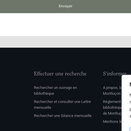
Envoyer
Effectuer une recherche
S'informer
Rechercher un ouvrage en
A propos, la soc
bibliothèque
Montluçon
Rechercher et consulter une Lettre
Réglement de con
mensuelle
bibliothèque et 
de Montluçon
Rechercher une Séance mensuelle
Mentions légale