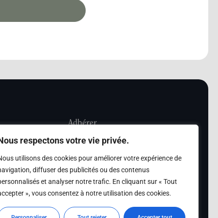
Adhérer
Nous respectons votre vie privée.
iété Les Amis de
Adhésion
Nous utilisons des cookies pour améliorer votre expérience de
sultation de la
navigation, diffuser des publicités ou des contenus
des archives des Amis
personnalisés et analyser notre trafic. En cliquant sur « Tout
accepter », vous consentez à notre utilisation des cookies.
s
Personnaliser
Tout rejeter
Accepter tout