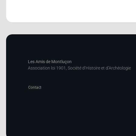
Les Amis de Montluçon
Association loi 1901, Société d’Histoire et d’Archéologie
Contact