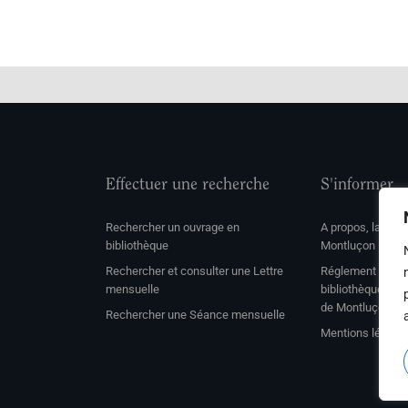
Effectuer une recherche
S'informer
Rechercher un ouvrage en
A propos, la soc
bibliothèque
Montluçon
Rechercher et consulter une Lettre
Réglement de con
mensuelle
bibliothèque et 
de Montluçon
Rechercher une Séance mensuelle
Mentions légale