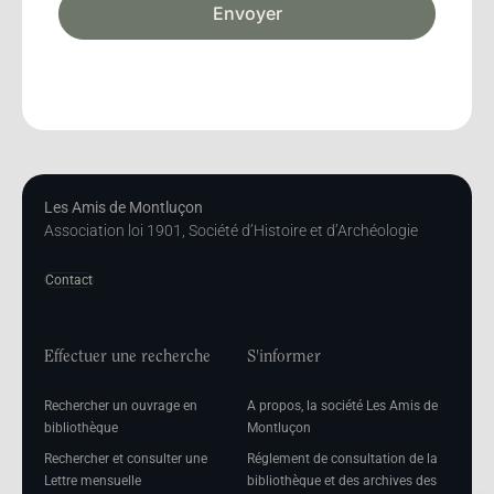
Envoyer
Les Amis de Montluçon
Association loi 1901, Société d’Histoire et d’Archéologie
Contact
Effectuer une recherche
S'informer
Rechercher un ouvrage en
A propos, la société Les Amis de
bibliothèque
Montluçon
Rechercher et consulter une
Réglement de consultation de la
Lettre mensuelle
bibliothèque et des archives des