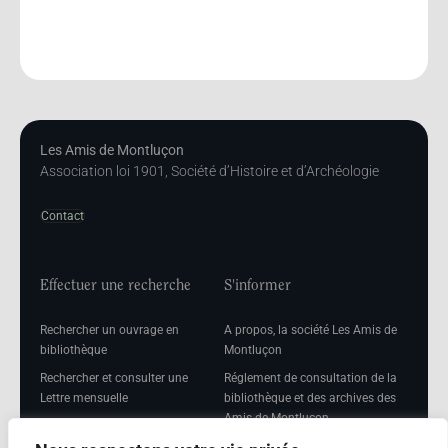
Les Amis de Montluçon
Association loi 1901, Société d’Histoire et d’Archéologie
Contact
Effectuer une recherche
S'informer
Rechercher un ouvrage en
A propos, la société Les Amis de
bibliothèque
Montluçon
Rechercher et consulter une
Réglement de consultation de la
Lettre mensuelle
bibliothèque et des archives des
Amis de Montluçon
Rechercher une Séance
mensuelle
Mentions légales