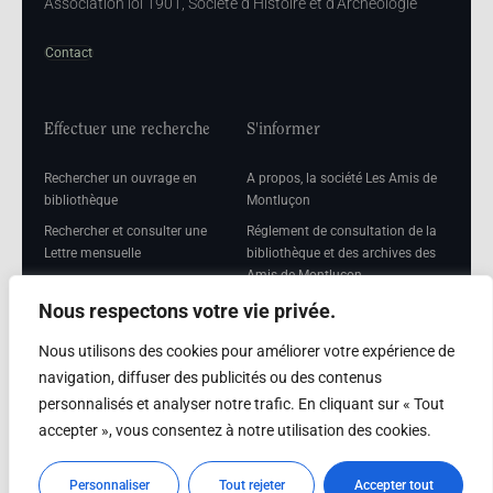
Association loi 1901, Société d’Histoire et d’Archéologie
Contact
Effectuer une recherche
S'informer
Rechercher un ouvrage en
A propos, la société Les Amis de
bibliothèque
Montluçon
Rechercher et consulter une
Réglement de consultation de la
Lettre mensuelle
bibliothèque et des archives des
Amis de Montluçon
Rechercher une Séance
mensuelle
Mentions légales
Nous respectons votre vie privée.
Nous utilisons des cookies pour améliorer votre expérience de
navigation, diffuser des publicités ou des contenus
personnalisés et analyser notre trafic. En cliquant sur « Tout
Adhérer
accepter », vous consentez à notre utilisation des cookies.
Adhésion
Personnaliser
Tout rejeter
Accepter tout