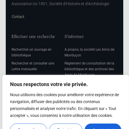
Association loi 1901, Société d’Histoire et d’Archéologie
Contact
Effectuer une recherche
S'informer
Rechercher un ouvrage en
A propos, la société Les Amis de
bibliothèque
Montluçon
Rechercher et consulter une
Réglement de consultation de la
Lettre mensuelle
bibliothèque et des archives des
Amis de Montluçon
Rechercher une Séance
mensuelle
Mentions légales
Nous respectons votre vie privée.
Nous utilisons des cookies pour améliorer votre expérience de
navigation, diffuser des publicités ou des contenus
personnalisés et analyser notre trafic. En cliquant sur « Tout
Adhérer
accepter », vous consentez à notre utilisation des cookies.
Adhésion