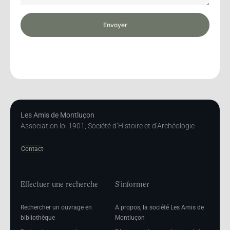
Envoyer
Les Amis de Montluçon
Association loi 1901, Société d’Histoire et d’Archéologie
Contact
Effectuer une recherche
S'informer
Rechercher un ouvrage en
A propos, la société Les Amis de
bibliothèque
Montluçon