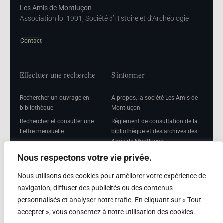
Les Amis de Montluçon
Association loi 1901, Société d’Histoire et d’Archéologie
Contact
Effectuer une recherche
S'informer
Rechercher un ouvrage en
A propos, la société Les Amis de
bibliothèque
Montluçon
Rechercher et consulter une
Réglement de consultation de la
Lettre mensuelle
bibliothèque et des archives des
Amis de Montluçon
Rechercher une Séance
mensuelle
Mentions légales
Nous respectons votre vie privée.
Nous utilisons des cookies pour améliorer votre expérience de
navigation, diffuser des publicités ou des contenus
personnalisés et analyser notre trafic. En cliquant sur « Tout
Adhérer
accepter », vous consentez à notre utilisation des cookies.