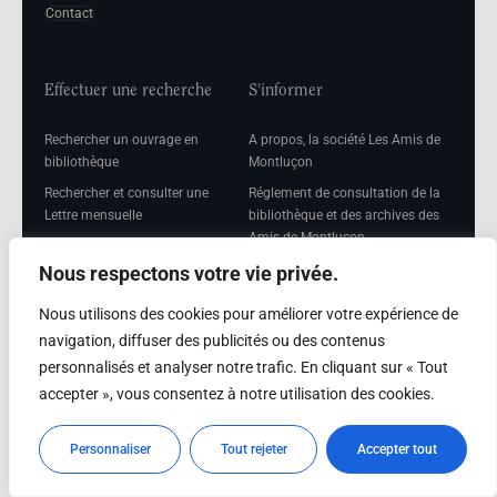
Contact
Effectuer une recherche
S'informer
Rechercher un ouvrage en
A propos, la société Les Amis de
bibliothèque
Montluçon
Rechercher et consulter une
Réglement de consultation de la
Lettre mensuelle
bibliothèque et des archives des
Amis de Montluçon
Rechercher une Séance
mensuelle
Mentions légales
Nous respectons votre vie privée.
Nous utilisons des cookies pour améliorer votre expérience de
navigation, diffuser des publicités ou des contenus
personnalisés et analyser notre trafic. En cliquant sur « Tout
Adhérer
accepter », vous consentez à notre utilisation des cookies.
Adhésion
Personnaliser
Tout rejeter
Accepter tout