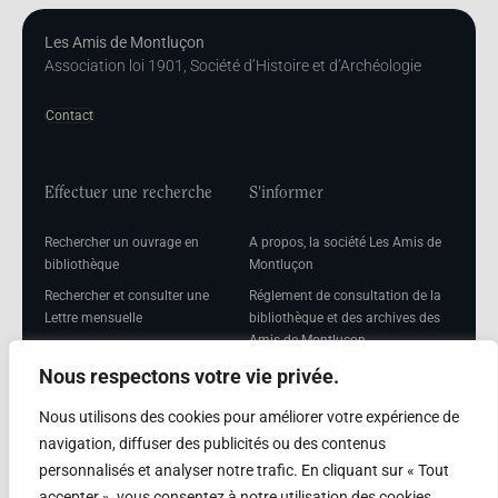
Les Amis de Montluçon
Association loi 1901, Société d’Histoire et d’Archéologie
Contact
Effectuer une recherche
S'informer
Rechercher un ouvrage en
A propos, la société Les Amis de
bibliothèque
Montluçon
Rechercher et consulter une
Réglement de consultation de la
Lettre mensuelle
bibliothèque et des archives des
Amis de Montluçon
Rechercher une Séance
mensuelle
Mentions légales
Nous respectons votre vie privée.
Nous utilisons des cookies pour améliorer votre expérience de
navigation, diffuser des publicités ou des contenus
personnalisés et analyser notre trafic. En cliquant sur « Tout
Adhérer
accepter », vous consentez à notre utilisation des cookies.