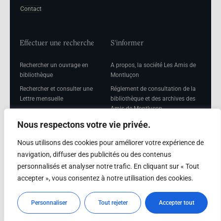
Contact
Effectuer une recherche
S'informer
Rechercher un ouvrage en
A propos, la société Les Amis de
bibliothèque
Montluçon
Rechercher et consulter une
Réglement de consultation de la
Lettre mensuelle
bibliothèque et des archives des
Amis de Montluçon
Rechercher une Séance
mensuelle
Mentions légales
Nous respectons votre vie privée.
Nous utilisons des cookies pour améliorer votre expérience de
navigation, diffuser des publicités ou des contenus
personnalisés et analyser notre trafic. En cliquant sur « Tout
Adhérer
accepter », vous consentez à notre utilisation des cookies.
Adhésion
Personnaliser
Tout rejeter
Accepter tout