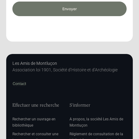
Envoyer
Les Amis de Montluçon
Association loi 1901, Société d’Histoire et d’Archéologie
Contact
Effectuer une recherche
S'informer
Rechercher un ouvrage en
A propos, la société Les Amis de
bibliothèque
Montluçon
Rechercher et consulter une
Réglement de consultation de la