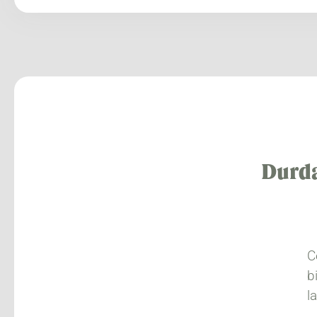
Durda
C
b
l