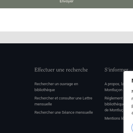
Envoyer
Effectuer une recherche
S'informer
Rechercher un ouvrage en
A propos, la soc
bibliothèque
Montluçon
Rechercher et consulter une Lettre
Réglement de con
mensuelle
bibliothèque et 
de Montluçon
Rechercher une Séance mensuelle
Mentions légale