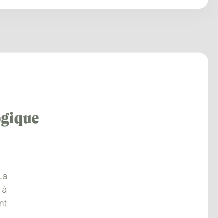
ogique
La
 à
nt