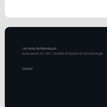
Les Amis de Montluçon
Association loi 1901, Société d’Histoire et d’Archéologie
Contact