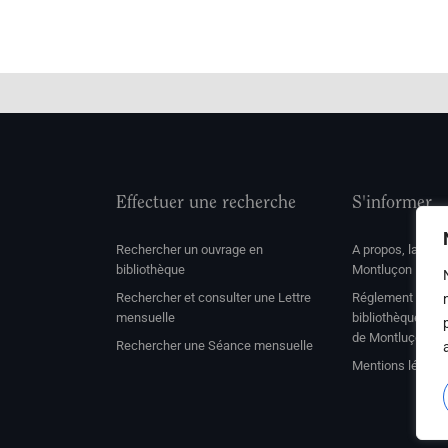
Effectuer une recherche
S'informer
Rechercher un ouvrage en
A propos, la soc
bibliothèque
Montluçon
Rechercher et consulter une Lettre
Réglement de con
mensuelle
bibliothèque et 
de Montluçon
Rechercher une Séance mensuelle
Mentions légale