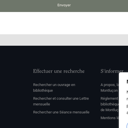
Envoyer
Effectuer une recherche
S'informer
Rechercher un ouvrage en
A propos, la soc
bibliothèque
Montluçon
Rechercher et consulter une Lettre
Réglement de con
mensuelle
bibliothèque et 
de Montluçon
Rechercher une Séance mensuelle
Mentions légale