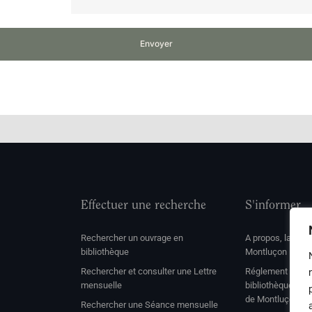
Envoyer
Effectuer une recherche
S'informer
Rechercher un ouvrage en
A propos, la soc
bibliothèque
Montluçon
Rechercher et consulter une Lettre
Réglement de con
mensuelle
bibliothèque et 
de Montluçon
Rechercher une Séance mensuelle