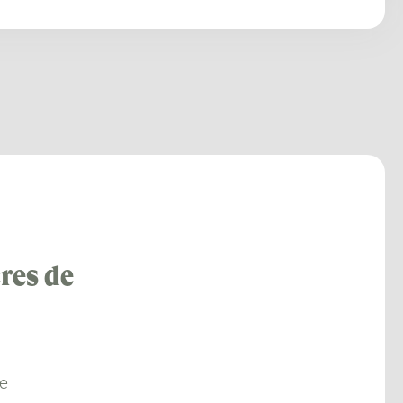
res de
re