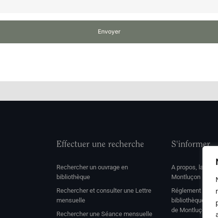
Envoyer
Effectuer une recherche
S'informer
Rechercher un ouvrage en
A propos, la soc
bibliothèque
Montluçon
Rechercher et consulter une Lettre
Réglement de con
mensuelle
bibliothèque et 
de Montluçon
Rechercher une Séance mensuelle