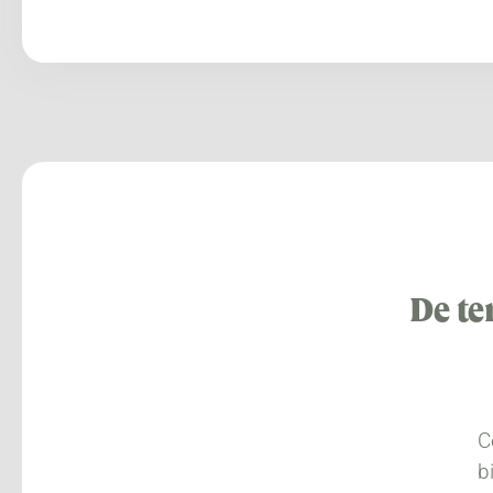
De te
C
b