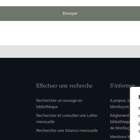
Envoyer
Effectuer une recherche
S'informer
Rechercher un ouvrage en
A propos, la soc
bibliothèque
Montluçon
Rechercher et consulter une Lettre
Réglement de con
mensuelle
bibliothèque et 
de Montluçon
Rechercher une Séance mensuelle
Mentions légale