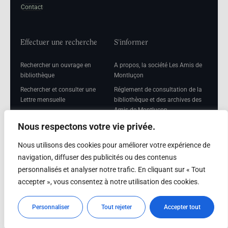
Contact
Effectuer une recherche
S'informer
Rechercher un ouvrage en
A propos, la société Les Amis de
bibliothèque
Montluçon
Rechercher et consulter une
Réglement de consultation de la
Lettre mensuelle
bibliothèque et des archives des
Amis de Montluçon
Rechercher une Séance
mensuelle
Mentions légales
Nous respectons votre vie privée.
Nous utilisons des cookies pour améliorer votre expérience de
navigation, diffuser des publicités ou des contenus
personnalisés et analyser notre trafic. En cliquant sur « Tout
Adhérer
accepter », vous consentez à notre utilisation des cookies.
Adhésion
Personnaliser
Tout rejeter
Accepter tout