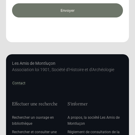
Envoyer
Les Amis de Montluçon
Association loi 1901, Société d’Histoire et d’Archéologie
Contact
Effectuer une recherche
S'informer
Rechercher un ouvrage en
A propos, la société Les Amis de
bibliothèque
Montluçon
Rechercher et consulter une
Réglement de consultation de la