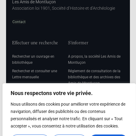
Les Amis de Montluçon
Association loi 1901, Société d’Histoire et d’Archéologie
Contact
Effectuer une recherche
S'informer
Rechercher un ouvrage en
A propos, la société Les Amis de
bibliothèque
Montluçon
Rechercher et consulter une
Réglement de consultation de la
Lettre mensuelle
bibliothèque et des archives des
Amis de Montluçon
Rechercher une Séance
mensuelle
Mentions légales
Nous respectons votre vie privée.
Nous utilisons des cookies pour améliorer votre expérience de
navigation, diffuser des publicités ou des contenus
personnalisés et analyser notre trafic. En cliquant sur « Tout
Adhérer
accepter », vous consentez à notre utilisation des cookies.
Adhésion