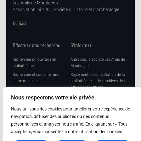
Les Amis de Montluçon
Association loi 1901, Société d’Histoire et d’Archéologie
Contact
Effectuer une recherche
S'informer
Rechercher un ouvrage en
A propos, la société Les Amis de
bibliothèque
Montluçon
Rechercher et consulter une
Réglement de consultation de la
Lettre mensuelle
bibliothèque et des archives des
Amis de Montluçon
Rechercher une Séance
mensuelle
Mentions légales
Nous respectons votre vie privée.
Nous utilisons des cookies pour améliorer votre expérience de
navigation, diffuser des publicités ou des contenus
personnalisés et analyser notre trafic. En cliquant sur « Tout
Adhérer
accepter », vous consentez à notre utilisation des cookies.
Adhésion