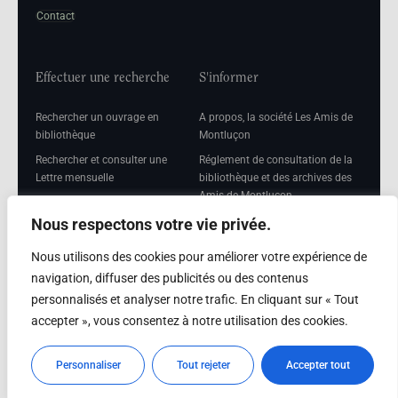
Contact
Effectuer une recherche
S'informer
Rechercher un ouvrage en
A propos, la société Les Amis de
bibliothèque
Montluçon
Rechercher et consulter une
Réglement de consultation de la
Lettre mensuelle
bibliothèque et des archives des
Amis de Montluçon
Rechercher une Séance
mensuelle
Mentions légales
Nous respectons votre vie privée.
Nous utilisons des cookies pour améliorer votre expérience de
navigation, diffuser des publicités ou des contenus
personnalisés et analyser notre trafic. En cliquant sur « Tout
Adhérer
accepter », vous consentez à notre utilisation des cookies.
Adhésion
Personnaliser
Tout rejeter
Accepter tout