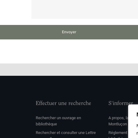
Envoyer
Effectuer une recherche
S'informer
Rechercher un ouvrage en
A propos, la soc
bibliothèque
Montluçon
Rechercher et consulter une Lettre
Réglement de con