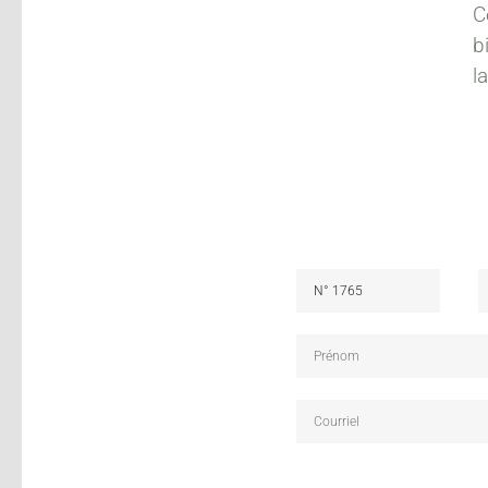
C
b
l