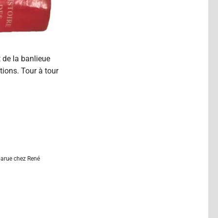
t de la banlieue
ions. Tour à tour
 parue chez René