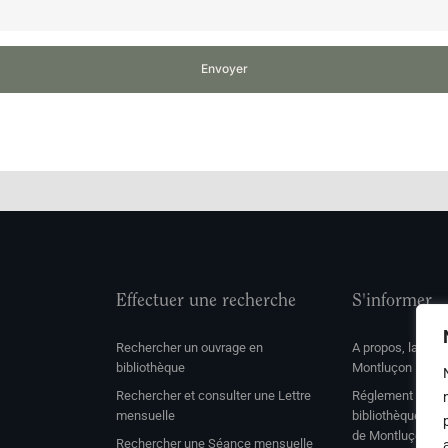
Envoyer
Effectuer une recherche
S'informer
Rechercher un ouvrage en
A propos, la soc
bibliothèque
Montluçon
Rechercher et consulter une Lettre
Réglement de con
mensuelle
bibliothèque et 
de Montluçon
Rechercher une Séance mensuelle