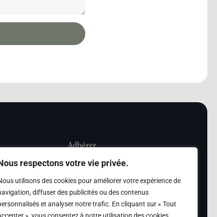
Adhérer
Nous respectons votre vie privée.
iété Les Amis de
Adhésion
Nous utilisons des cookies pour améliorer votre expérience de
sultation de la
navigation, diffuser des publicités ou des contenus
des archives des Amis
personnalisés et analyser notre trafic. En cliquant sur « Tout
accepter », vous consentez à notre utilisation des cookies.