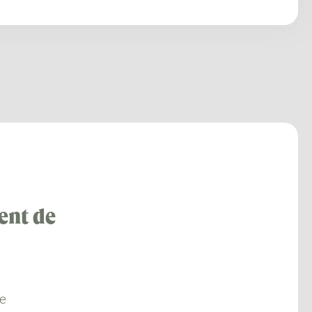
ent de
re