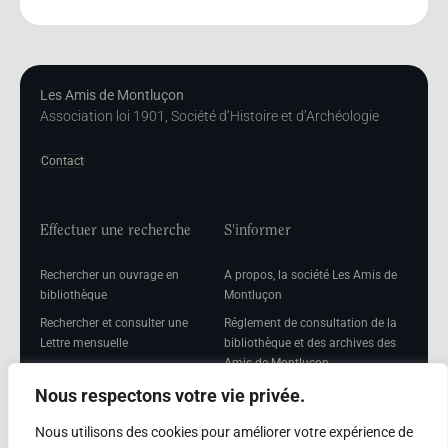
Les Amis de Montluçon
Association loi 1901, Société d’Histoire et d’Archéologie
Contact
Effectuer une recherche
S'informer
Rechercher un ouvrage en
A propos, la société Les Amis de
bibliothèque
Montluçon
Rechercher et consulter une
Réglement de consultation de la
Lettre mensuelle
bibliothèque et des archives des
Amis de Montluçon
Rechercher une Séance
mensuelle
Mentions légales
Nous respectons votre vie privée.
Nous utilisons des cookies pour améliorer votre expérience de