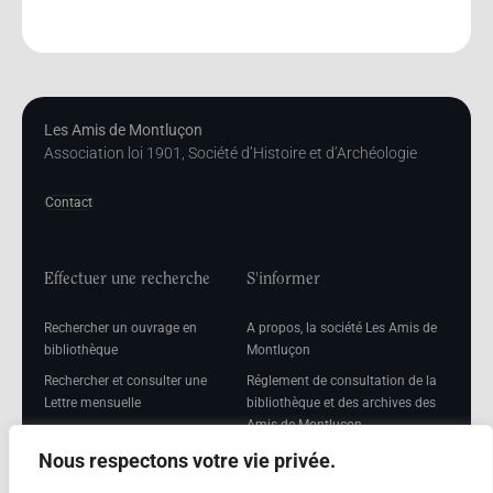
Les Amis de Montluçon
Association loi 1901, Société d’Histoire et d’Archéologie
Contact
Effectuer une recherche
S'informer
Rechercher un ouvrage en
A propos, la société Les Amis de
bibliothèque
Montluçon
Rechercher et consulter une
Réglement de consultation de la
Lettre mensuelle
bibliothèque et des archives des
Amis de Montluçon
Rechercher une Séance
mensuelle
Mentions légales
Nous respectons votre vie privée.