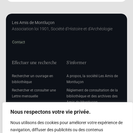
Les Amis de Montluçon
Association loi 1901, Société d’Histoire et d’Archéologie
Contact
Effectuer une recherche
S'informer
Rechercher un ouvrage en
A propos, la société Les Amis de
bibliothèque
Montluçon
Rechercher et consulter une
Réglement de consultation de la
Lettre mensuelle
bibliothèque et des archives des
Amis de Montluçon
Rechercher une Séance
mensuelle
Mentions légales
Nous respectons votre vie privée.
Nous utilisons des cookies pour améliorer votre expérience de
navigation, diffuser des publicités ou des contenus