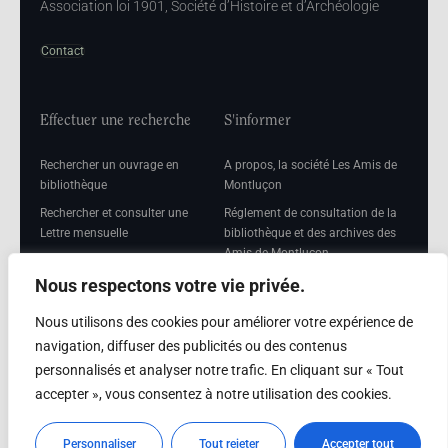
Association loi 1901, Société d’Histoire et d’Archéologie
Contact
Effectuer une recherche
S'informer
Rechercher un ouvrage en
A propos, la société Les Amis de
bibliothèque
Montluçon
Rechercher et consulter une
Réglement de consultation de la
Lettre mensuelle
bibliothèque et des archives des
Amis de Montluçon
Rechercher une Séance
mensuelle
Mentions légales
Nous respectons votre vie privée.
Nous utilisons des cookies pour améliorer votre expérience de
navigation, diffuser des publicités ou des contenus
personnalisés et analyser notre trafic. En cliquant sur « Tout
Adhérer
accepter », vous consentez à notre utilisation des cookies.
Adhésion
Personnaliser
Tout rejeter
Accepter tout