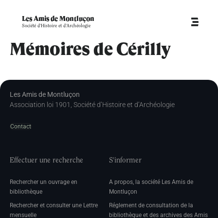
Les Amis de Montluçon
Société d'Histoire et d'Archéologie
Mémoires de Cérilly
Les Amis de Montluçon
Association loi 1901, Société d’Histoire et d’Archéologie
Contact
Effectuer une recherche
S'informer
Rechercher un ouvrage en
A propos, la société Les Amis de
bibliothèque
Montluçon
Rechercher et consulter une Lettre
Réglement de consultation de la
mensuelle
bibliothèque et des archives des Amis