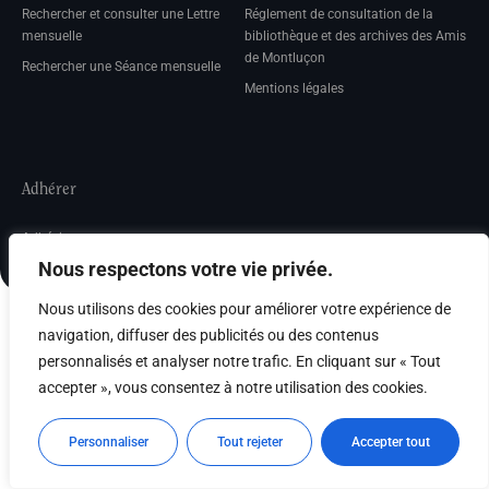
Rechercher et consulter une Lettre
Réglement de consultation de la
mensuelle
bibliothèque et des archives des Amis
de Montluçon
Rechercher une Séance mensuelle
Mentions légales
Adhérer
Adhésion
Nous respectons votre vie privée.
Nous utilisons des cookies pour améliorer votre expérience de
navigation, diffuser des publicités ou des contenus
personnalisés et analyser notre trafic. En cliquant sur « Tout
accepter », vous consentez à notre utilisation des cookies.
Personnaliser
Tout rejeter
Accepter tout