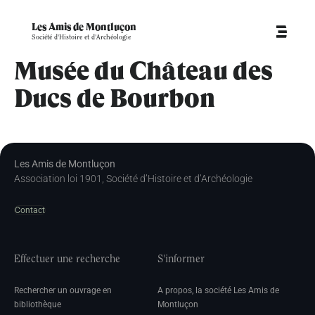
Les Amis de Montluçon
Société d'Histoire et d'Archéologie
Musée du Château des
Ducs de Bourbon
Les Amis de Montluçon
Association loi 1901, Société d’Histoire et d’Archéologie
Contact
Effectuer une recherche
S'informer
Rechercher un ouvrage en
A propos, la société Les Amis de
bibliothèque
Montluçon