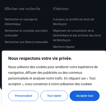
Effectuer une recherche
S'informer
Rechercher un ouvrage en
A propos, la société Les Amis de
bibliothèque
Montluçon
Rechercher et consulter une Lettre
Réglement de consultation de la
mensuelle
bibliothèque et des archives des Amis
de Montluçon
Rechercher une Séance mensuelle
Mentions légales
Nous respectons votre vie privée.
Nous utilisons des cookies pour améliorer votre expérience de
Adhérer
navigation, diffuser des publicités ou des contenus
personnalisés et analyser notre trafic. En cliquant sur « Tout
Adhésion
accepter », vous consentez à notre utilisation des cookies.
Personnaliser
Tout rejeter
Accepter tout