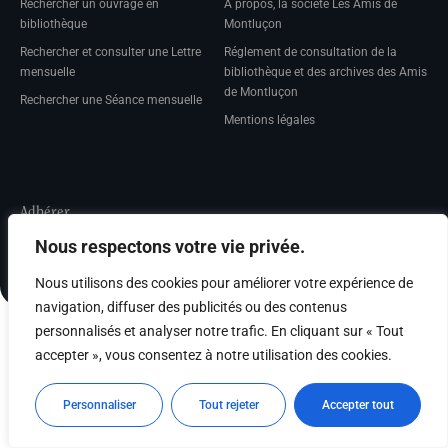
Rechercher un ouvrage en
A propos, la société Les Amis de
bibliothèque
Montluçon
Rechercher et consulter une Lettre
Réglement de consultation de la
mensuelle
bibliothèque et des archives des Amis
de Montluçon
Rechercher une Séance mensuelle
Mentions légales
Adhérer
Nous respectons votre vie privée.
Adhésion
Nous utilisons des cookies pour améliorer votre expérience de
navigation, diffuser des publicités ou des contenus
personnalisés et analyser notre trafic. En cliquant sur « Tout
accepter », vous consentez à notre utilisation des cookies.
Personnaliser
Tout rejeter
Accepter tout