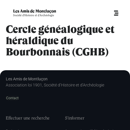
Les Amis de Montluçon
Société d'Histoire et d'Archéologie
Cercle généalogique et
héraldique du
Bourbonnais (CGHB)
Les Amis de Montluçon
Association loi 1901, Société d’Histoire et d’Archéologie
Contact
Effectuer une recherche
S'informer