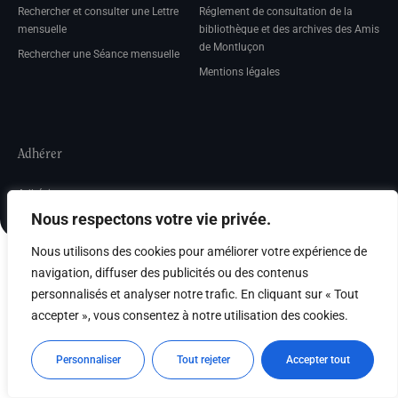
Rechercher et consulter une Lettre
Réglement de consultation de la
mensuelle
bibliothèque et des archives des Amis
de Montluçon
Rechercher une Séance mensuelle
Mentions légales
Adhérer
Adhésion
Nous respectons votre vie privée.
Nous utilisons des cookies pour améliorer votre expérience de
navigation, diffuser des publicités ou des contenus
personnalisés et analyser notre trafic. En cliquant sur « Tout
accepter », vous consentez à notre utilisation des cookies.
Personnaliser
Tout rejeter
Accepter tout