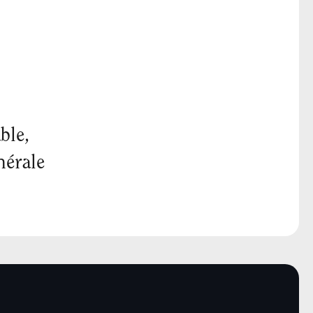
ble,
nérale