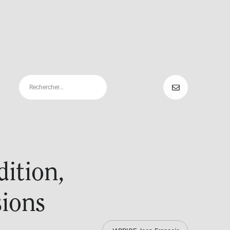
dition,
sions