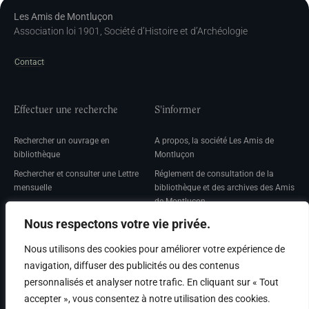
Les Amis de Montluçon
Association loi 1901, Société d’Histoire et d’Archéologie
Contact
Effectuer une recherche
S'informer
Rechercher un ouvrage en
A propos, la société Les Amis de
bibliothèque
Montluçon
Rechercher et consulter une Lettre
Réglement de consultation de la
mensuelle
bibliothèque et des archives des Amis
de Montluçon
Rechercher une Séance mensuelle
Mentions légales
Nous respectons votre vie privée.
Nous utilisons des cookies pour améliorer votre expérience de
navigation, diffuser des publicités ou des contenus
personnalisés et analyser notre trafic. En cliquant sur « Tout
Adhérer
accepter », vous consentez à notre utilisation des cookies.