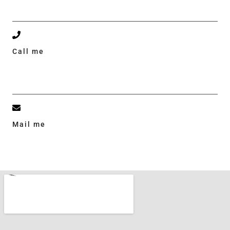
States.
Call me
+01 - 123 456 7890
+01 - 123 456 7891
Mail me
mail@example.com