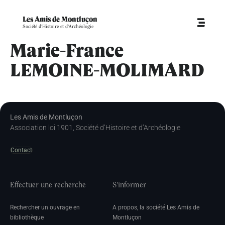
Les Amis de Montluçon
Société d'Histoire et d'Archéologie
Marie-France
LEMOINE-MOLIMARD
Les Amis de Montluçon
Association loi 1901, Société d’Histoire et d’Archéologie
Contact
Effectuer une recherche
S'informer
Rechercher un ouvrage en
A propos, la société Les Amis de
bibliothèque
Montluçon