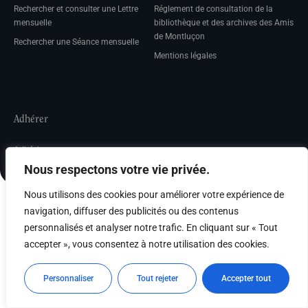
Rechercher et consulter une Lettre
Réglement de consultation de la
mensuelle
bibliothèque et des archives des Amis
de Montluçon
Rechercher une Séance mensuelle
Mentions légales
Adhérer
Adhésion
Nous respectons votre vie privée.
Nous utilisons des cookies pour améliorer votre expérience de
navigation, diffuser des publicités ou des contenus
personnalisés et analyser notre trafic. En cliquant sur « Tout
accepter », vous consentez à notre utilisation des cookies.
Personnaliser
Tout rejeter
Accepter tout