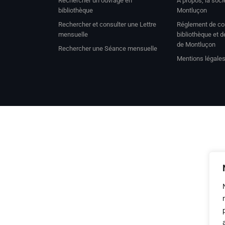
Rechercher un ouvrage en
A propos, la soc
bibliothèque
Montluçon
Rechercher et consulter une Lettre
Réglement de con
mensuelle
bibliothèque et 
de Montluçon
Rechercher une Séance mensuelle
Mentions légale