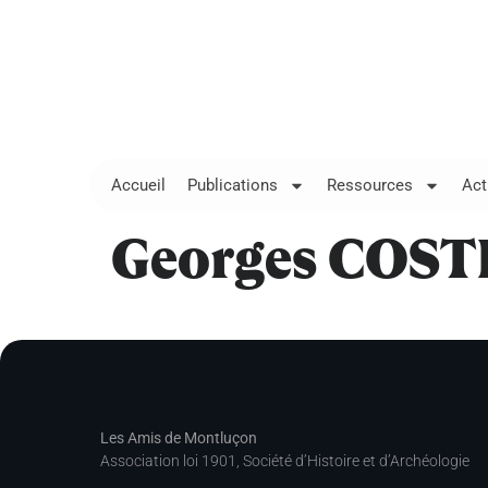
Accueil
Publications
Ressources
Act
Georges COS
Les Amis de Montluçon
Association loi 1901, Société d’Histoire et d’Archéologie