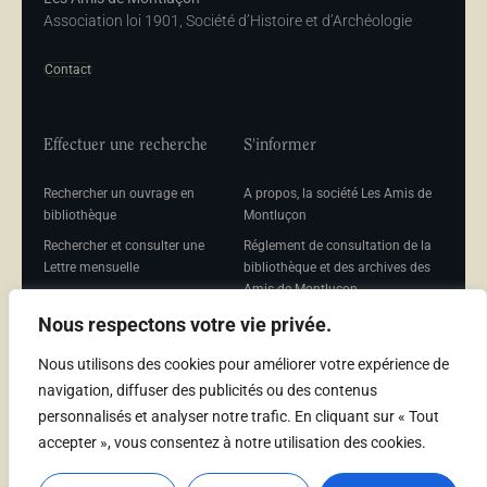
Association loi 1901, Société d’Histoire et d’Archéologie
Contact
Effectuer une recherche
S'informer
Rechercher un ouvrage en
A propos, la société Les Amis de
bibliothèque
Montluçon
Rechercher et consulter une
Réglement de consultation de la
Lettre mensuelle
bibliothèque et des archives des
Amis de Montluçon
Rechercher une Séance
mensuelle
Mentions légales
Nous respectons votre vie privée.
Nous utilisons des cookies pour améliorer votre expérience de
navigation, diffuser des publicités ou des contenus
personnalisés et analyser notre trafic. En cliquant sur « Tout
Adhérer
accepter », vous consentez à notre utilisation des cookies.
Adhésion